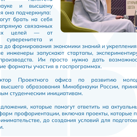
науке и высшему
я она подчеркнула:
гут брать на себя
напрямую связанных
ных целей — от
го суверенитета и
а до формирования экономики знаний и укрепления
е инженеры запускают стартапы, экспериментиру
роизводств. Им просто нужно дать возможнос
кие форматы участия в госпрограммах.
ектор Проектного офиса по развитию молод
высшего образования Минобрнауки России, приня
ным студенческим инициативам.
едложения, которые помогут ответить на актуал
форм профориентации, включая проекты, которые 
инимательстве, до создания условий для подгото
и.