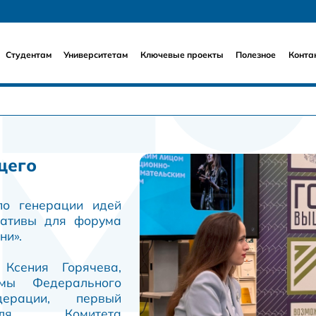
Студентам
Университетам
Ключевые проекты
Полезное
Конта
щего
о генерации идей
иативы для форума
ни».
Ксения Горячева,
умы Федерального
ерации, первый
теля Комитета