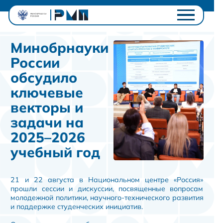
Проектный офис
Минобрнауки
Студентам
России
Университетам
обсудило
Ключевые проекты
ключевые
Полезное
векторы и
Контакты
задачи на
Личный кабинет
2025–2026
учебный год
21 и 22 августа в Национальном центре «Россия»
прошли сессии и дискуссии, посвященные вопросам
молодежной политики, научного-технического развития
и поддержке студенческих инициатив.