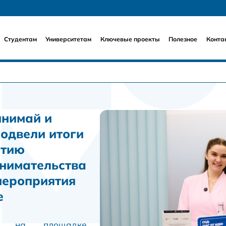
Студентам
Университетам
Ключевые проекты
Полезное
Конта
нимай и
одвели итоги
итию
нимательства
мероприятия
е
ях на площадке