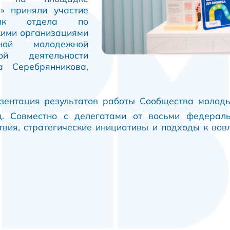
» приняли участие
ник отдела по
кими организациями
нной молодежной
ой деятельности
а Серебрянникова,
езентация результатов работы Сообщества моло
д. Совместно с делегатами от восьми федерал
вия, стратегические инициативы и подходы к во