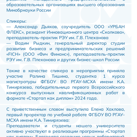
образовательных организациях высшего образования
Минобрнауки России
Спикеры:
— Александр Дьяков, соучредитель ООО «УРБАН
ФЛЕКС», резидент Инновационного центра «Сколково»,
преподаватель-практик РЭУ им. Г.В. Плеханова
— Вадим Рыдкин, генеральный директор студии
развития бизнеса и предпринимательских решений
«FICH» (ООО «Фич Финанс»), преподаватель-практик
РЭУ им. Г.В. Плеханова и других бизнес-школ России
Также в качестве спикера в мероприятии приняла
участие Ралина Тишина, студентка 1 курса
магистратуры ФГБОУ ВО РГАУ-МСХА имени К.А.
Тимирязева, победительница первого Всероссийского
конкурса выпускных квалификационных работ в
формате «Стартап как диплом» 2024 года.
С приветственным словом выступила Елена Хохлова,
первый проректор по учебной работе ФГБОУ ВО РГАУ-
МСХА имени К.А. Тимирязева:
Преподаватели и студенты нашего университета
активно участвуют в реализации программы «Стартап
как диплом». Благодаря созданию новых лабораторий,