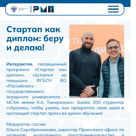
Проектный офис
Стартап как
Студентам
диплом: беру
Университетам
и делаю!
Ключевые проекты
Полезное
Интерактив
, посвященный
Контакты
программе «Стартап как
диплом», состоялся на
Личный кабинет
площадке ФГБОУ ВО
«Российского
государственного
аграрного университета –
МСХА имени К.А. Тимирязева». Более 200 студентов
собрались, чтобы узнать, как превратить свою идею в
настоящий стартап прямо во время обучения!
Модератор сессии:
Ольга Серебрянникова, директор Проектного офиса по
развитию молодёжного предпринимательства в