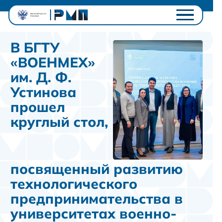
Проектный офис
В БГТУ
Студентам
«ВОЕНМЕХ»
Университетам
им. Д. Ф.
Ключевые проекты
Устинова
Полезное
прошел
Контакты
круглый стол,
Личный кабинет
посвященный развитию
технологического
предпринимательства в
университетах военно-