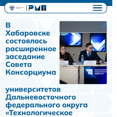
Проектный офис
В
Студентам
Хабаровске
Университетам
состоялось
Ключевые проекты
расширенное
Полезное
заседание
Контакты
Совета
Личный кабинет
Консорциума
университетов
Дальневосточного
федерального округа
«Технологическое