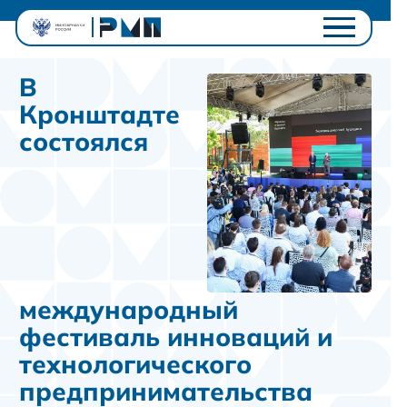
Проектный офис
В
Студентам
Кронштадте
Университетам
состоялся
Ключевые проекты
Полезное
Контакты
Личный кабинет
международный
фестиваль инноваций и
технологического
предпринимательства