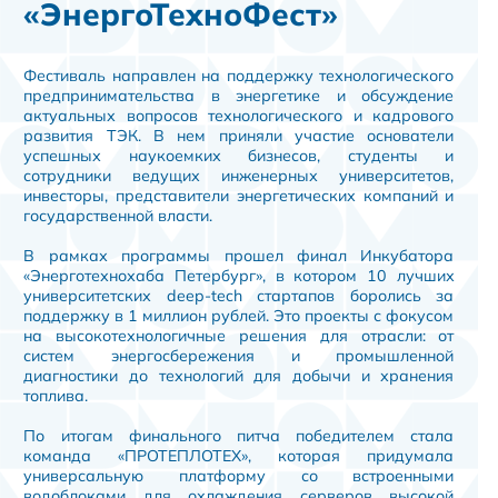
«ЭнергоТехноФест»
Фестиваль направлен на поддержку технологического
предпринимательства в энергетике и обсуждение
актуальных вопросов технологического и кадрового
развития ТЭК. В нем приняли участие основатели
успешных наукоемких бизнесов, студенты и
сотрудники ведущих инженерных университетов,
инвесторы, представители энергетических компаний и
государственной власти.
В рамках программы прошел финал Инкубатора
«Энерготехнохаба Петербург», в котором 10 лучших
университетских deep-tech стартапов боролись за
поддержку в 1 миллион рублей. Это проекты с фокусом
на высокотехнологичные решения для отрасли: от
систем энергосбережения и промышленной
диагностики до технологий для добычи и хранения
топлива.
По итогам финального питча победителем стала
команда «ПРОТЕПЛОТЕХ», которая придумала
универсальную платформу со встроенными
водоблоками для охлаждения серверов высокой