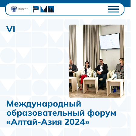
Проектный офис
VI
Студентам
Университетам
Ключевые проекты
Полезное
Контакты
Личный кабинет
Международный
образовательный форум
«Алтай-Азия 2024»