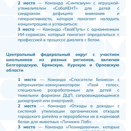
2 место
— Команда «Синтезиум» с игрушкой-
утяжелителем «СобаКЕНТ» для детей с
синдромом дефицита внимания и
гиперактивности, которая помогает наладить
концентрацию и успокоиться;
3 место
— Команда «ТвойПуть» с одноименным
ИИ-сервисом, который помогает определиться с
профессией в процессе диалога с ботом.
Центральный федеральный округ с участием
школьников из разных регионов, включая
Белгородскую, Брянскую, Курскую и Орловскую
области
1 место
— Команда «Спасатели бизнеса» с
айтрекингом-коммуникатором «Твой голос»,
специально разработанным для детей с
тяжелыми формами ДЦП, сопровождающимися
дизартрией или анартрией;
2 место
— Команда «Отходы в доходы» с
системой утилизации органических отходов
городского ритейла и переработки их в кормовой
белок для животных «Личинка Лаб»;
3 место
— Команда «Леонидевочки», которые