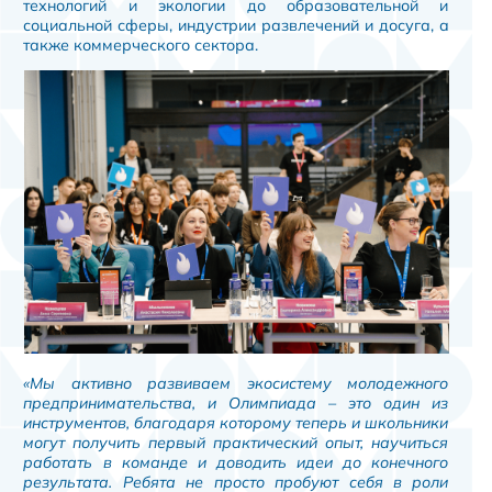
технологий и экологии до образовательной и
социальной сферы, индустрии развлечений и досуга, а
также коммерческого сектора.
«Мы активно развиваем экосистему молодежного
предпринимательства, и Олимпиада – это один из
инструментов, благодаря которому теперь и школьники
могут получить первый практический опыт, научиться
работать в команде и доводить идеи до конечного
результата. Ребята не просто пробуют себя в роли