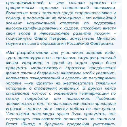
предпринимателей, а уже создают проекты по
приоритетным отраслям современной экономики.
Выявление таких талантов среди старшеклассников и
помощь в реализации их потенциала – это важнейший
элемент национальной стратегии по подготовке
высококвалифицированных кадров, способных внести
свой вклад в инновационное развитие России»
, –
подчеркнула
Ольга Петрова
, заместитель Министра
науки и высшего образования Российской Федерации.
«Мы разрабатывали для участников задания кейс-
тура, ориентируясь на социальные ситуации реальной
жизни. Например, в одной из задач нужно было
придумать маркетинговую стратегию продвижения
фонда помощи бездомным животным, чтобы увеличить
количество пожертвований и сделать их регулярными.
Условие —не «давить» на жертвователей тяжёлыми
историями о страданиях животных. В другом кейсе
описывался чат-бот с элементами геймификации по
поиску подработки для подростков. Проблема
заключалась в том, что пользователи охотно проходили
игровые задания, но к поиску работы не приступали.
Участникам олимпиады нужно было придумать, как
подтолкнуть пользователей откликаться на вакансии.
Всего «Вклад в будущее» предложил участникам