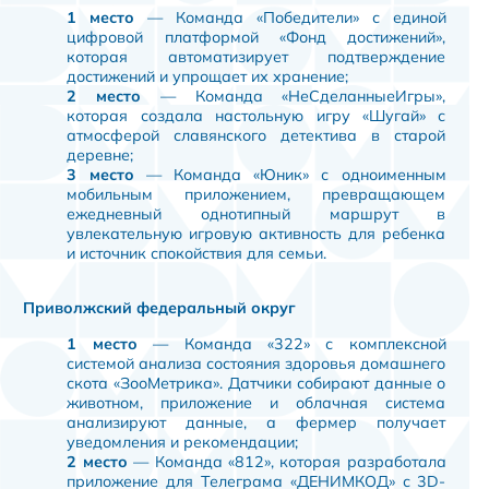
1 место
— Команда «Победители» с единой
цифровой платформой «Фонд достижений»,
которая автоматизирует подтверждение
достижений и упрощает их хранение;
2 место
— Команда «НеСделанныеИгры»,
которая создала настольную игру «Шугай» с
атмосферой славянского детектива в старой
деревне;
3 место
— Команда «Юник» с одноименным
мобильным приложением, превращающем
ежедневный однотипный маршрут в
увлекательную игровую активность для ребенка
и источник спокойствия для семьи.
Приволжский федеральный округ
1 место
— Команда «322» с комплексной
системой анализа состояния здоровья домашнего
скота «ЗооМетрика». Датчики собирают данные о
животном, приложение и облачная система
анализируют данные, а фермер получает
уведомления и рекомендации;
2 место
— Команда «812», которая разработала
приложение для Телеграма «ДЕНИМКОД» с 3D-