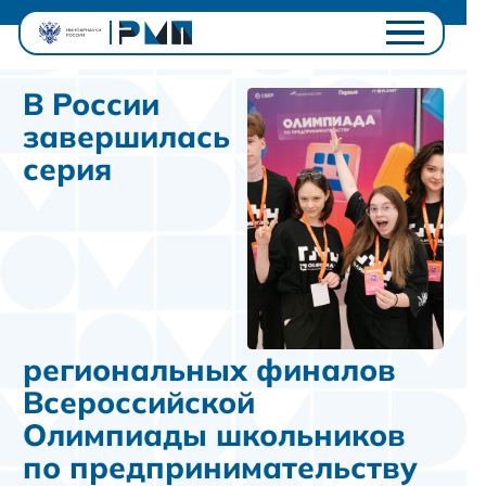
Проектный офис
В России
Студентам
завершилась
Университетам
серия
Ключевые проекты
Полезное
Контакты
Личный кабинет
региональных финалов
Всероссийской
Олимпиады школьников
по предпринимательству