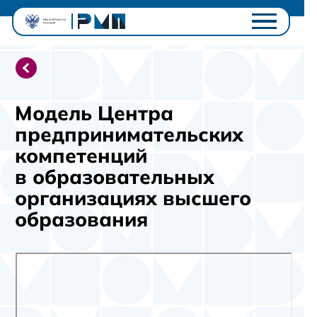
Проектный офис
Студентам
Университетам
Модель Центра
Ключевые проекты
предпринимательских
Полезное
компетенций
Контакты
в образовательных
Личный кабинет
организациях высшего
образования