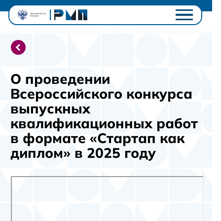
Проектный офис
Студентам
Университетам
О проведении
Ключевые проекты
Всероссийского конкурса
Полезное
выпускных
Контакты
квалификационных работ
Личный кабинет
в формате «Стартап как
диплом» в 2025 году