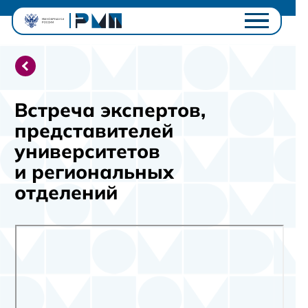
Проектный офис
Студентам
Университетам
Встреча экспертов,
Ключевые проекты
представителей
Полезное
университетов
Контакты
и региональных
Личный кабинет
отделений